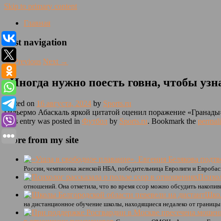
Skip to primary content
Главная
Post navigation
←
Previous
Next
→
«Иногда нужно поесть говна, чтобы узн
Posted on
16 августа, 2024
by
Sports.ru
Гильермо Абаскаль яркой цитатой оценил поражение «Гранады». 
This entry was posted in
Футбол
by
Sports.ru
. Bookmark the
permal
More from my site
России, чемпионка женской НБА, победительница Евролиги и Евробаск
Психол
отношений. Она отметила, что во время ссор можно обсудить накопив
Школ
на дистанционное обучение школы, находящиеся недалеко от границы