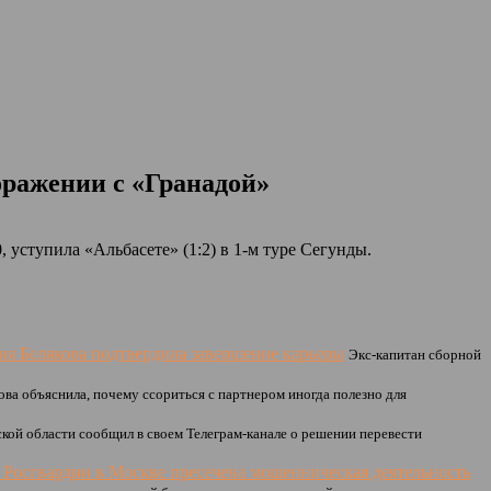
оражении с «Гранадой»
 уступила «Альбасете» (1:2) в 1-м туре Сегунды.
ия Белякова подтвердила завершение карьеры
Экс-капитан сборной
ва объяснила, почему ссориться с партнером иногда полезно для
кой области сообщил в своем Телеграм-канале о решении перевести
Росгвардии в Москве пресечена мошенническая деятельность