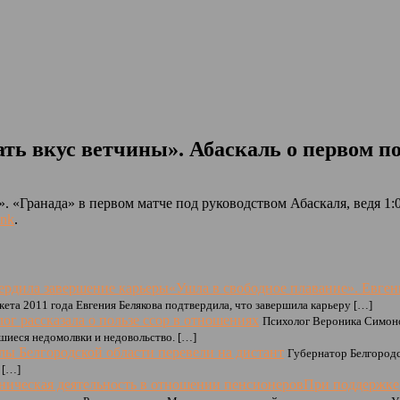
ать вкус ветчины». Абаскаль о первом п
«Гранада» в первом матче под руководством Абаскаля, ведя 1:0,
ink
.
«Ушла в свободное плавание». Евген
ета 2011 года Евгения Белякова подтвердила, что завершила карьеру […]
ог рассказала о пользе ссор в отношениях
Психолог Вероника Симоно
шиеся недомолвки и недовольство. […]
ы Белгородской области перевели на дистант
Губернатор Белгородс
 […]
При поддержке 