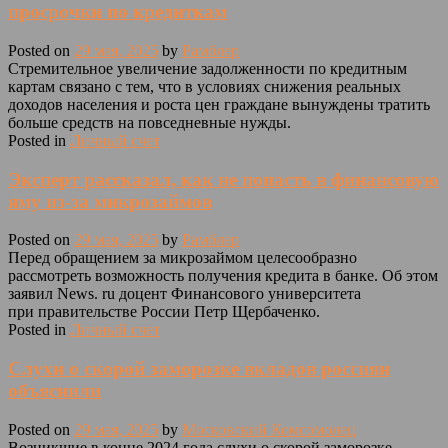
просрочки по кредиткам
Posted on
29 мая, 2025
by
Рамблер
Стремительное увеличение задолженности по кредитным
картам связано с тем, что в условиях снижения реальных
доходов населения и роста цен граждане вынуждены тратить
больше средств на повседневные нужды.
Posted in
Личный счет
Эксперт рассказал, как не попасть в финансовую
яму из-за микрозаймов
Posted on
29 мая, 2025
by
Рамблер
Перед обращением за микрозаймом целесообразно
рассмотреть возможность получения кредита в банке. Об этом
заявил News. ru доцент Финансового университета
при правительстве России Петр Щербаченко.
Posted in
Личный счет
Слухи о скорой заморозке вкладов россиян
объяснили
Posted on
29 мая, 2025
by
Московский Комсомолец
Возникшие в конце 2024 года слухи о скорой заморозке