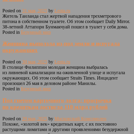
Posted on
31 мая, 2025
by
Lenta.ru
Житель Таиланда стал жертвой нападения трехметрового
питона в собственном туалете. Об этом сообщает Daily Mirror.
38-летний Аттапорн Бунмакчуай пошел в туалет у себя дома.
Posted in
Безумный мир
Женщина выползла из-под земли и испугала
окружающих
Posted on
30 мая, 2025
by
Lenta.ru
В столице Филиппин молодая женщина выбралась
из ливневой канализации на оживленной улице и испугала
окружающих. Об этом сообщает Straits Times. Инцидент
произошел 26 мая в деловом районе Манилы.
Posted in
Безумный мир
Под гнетом карточного долга: просрочка
по кредиткам достигла 110 млрд рублей
Posted on
29 мая, 2025
by
Московский Комсомолец
Похоже, «золотой век» кредитных карт, с их постоянно
растущими лимитами и другими проявлениями безудержной