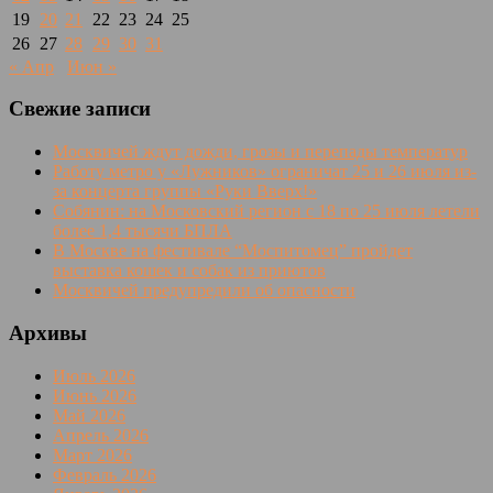
19
20
21
22
23
24
25
26
27
28
29
30
31
« Апр
Июн »
Свежие записи
Москвичей ждут дожди, грозы и перепады температур
Работу метро у «Лужников» ограничат 25 и 26 июля из-
за концерта группы «Руки Вверх!»
Собянин: на Московский регион с 18 по 25 июля летели
более 1,4 тысячи БПЛА
В Москве на фестивале “Моспитомец” пройдет
выставка кошек и собак из приютов
Москвичей предупредили об опасности
Архивы
Июль 2026
Июнь 2026
Май 2026
Апрель 2026
Март 2026
Февраль 2026