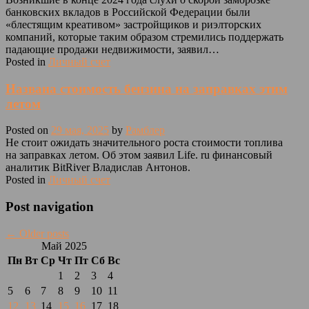
банковских вкладов в Российской Федерации были
«блестящим креативом» застройщиков и риэлторских
компаний, которые таким образом стремились поддержать
падающие продажи недвижимости, заявил…
Posted in
Личный счет
Названа стоимость бензина на заправках этим
летом
Posted on
29 мая, 2025
by
Рамблер
Не стоит ожидать значительного роста стоимости топлива
на заправках летом. Об этом заявил Life. ru финансовый
аналитик BitRiver Владислав Антонов.
Posted in
Личный счет
Post navigation
←
Older posts
Май 2025
Пн
Вт
Ср
Чт
Пт
Сб
Вс
1
2
3
4
5
6
7
8
9
10
11
12
13
14
15
16
17
18