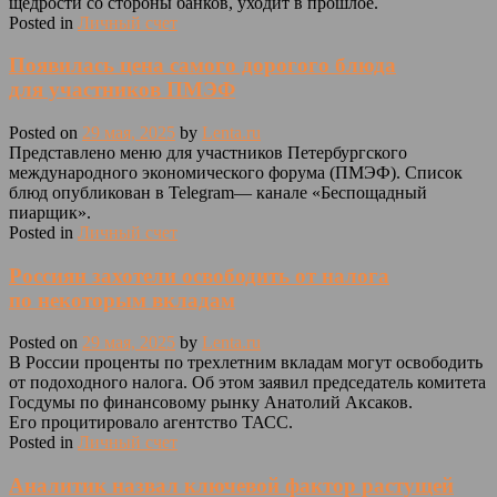
щедрости со стороны банков, уходит в прошлое.
Posted in
Личный счет
Появилась цена самого дорогого блюда
для участников ПМЭФ
Posted on
29 мая, 2025
by
Lenta.ru
Представлено меню для участников Петербургского
международного экономического форума (ПМЭФ). Список
блюд опубликован в Telegram— канале «Беспощадный
пиарщик».
Posted in
Личный счет
Россиян захотели освободить от налога
по некоторым вкладам
Posted on
29 мая, 2025
by
Lenta.ru
В России проценты по трехлетним вкладам могут освободить
от подоходного налога. Об этом заявил председатель комитета
Госдумы по финансовому рынку Анатолий Аксаков.
Его процитировало агентство ТАСС.
Posted in
Личный счет
Аналитик назвал ключевой фактор растущей