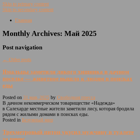
Skip to primary content
Skip to secondary content
Главная
Monthly Archives:
Май 2025
Post navigation
←
Older posts
Ямальцы заметили дикого хищника в дачном
поселке — животное вышло к людям в поисках
еды
Posted on
31 мая, 2025
by
Свободная пресса
В дачном некоммерческом товариществе «Надежда»
в Салехарде местные жители заметили лису, которая бродила
рядом с жилыми домами в поисках еды.
Posted in
Безумный мир
Трехметровый питон укусил мужчину в туалете
за пенис